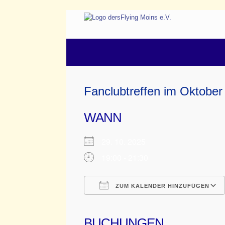
Fanclubtreffen im Oktober
WANN
29. 10. 2025
19:00 - 21:30
ZUM KALENDER HINZUFÜGEN
ICS herunterladen
Google Kalender
iCalendar
Office 365
Outloo
BUCHUNGEN