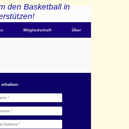
m den Basketball in
erstützen!
os
Mitgliedschaft
Über
 erhalten: