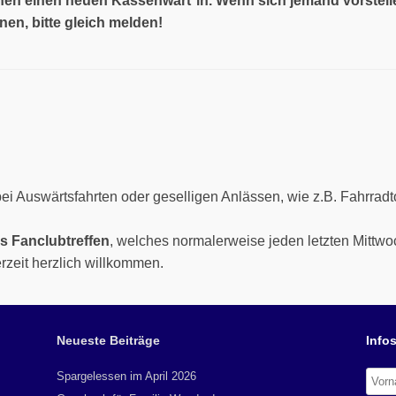
uchen einen neuen Kassenwart*in. Wenn sich jemand vorstel
nen, bitte gleich melden!
ei Auswärtsfahrten oder geselligen Anlässen, wie z.B. Fahrradt
s Fanclubtreffen
, welches normalerweise jeden letzten Mittwoc
rzeit herzlich willkommen.
Neueste Beiträge
Infos
Spargelessen im April 2026